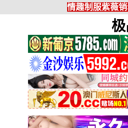
情趣制服紫薇销
极